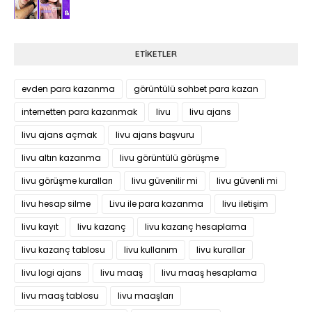
ETIKETLER
evden para kazanma
görüntülü sohbet para kazan
internetten para kazanmak
livu
livu ajans
livu ajans açmak
livu ajans başvuru
livu altın kazanma
livu görüntülü görüşme
livu görüşme kuralları
livu güvenilir mi
livu güvenli mi
livu hesap silme
Livu ile para kazanma
livu iletişim
livu kayıt
livu kazanç
livu kazanç hesaplama
livu kazanç tablosu
livu kullanım
livu kurallar
livu logi ajans
livu maaş
livu maaş hesaplama
livu maaş tablosu
livu maaşları