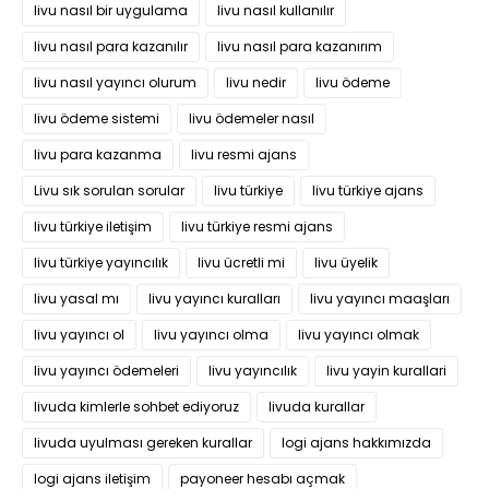
livu nasıl bir uygulama
livu nasıl kullanılır
livu nasıl para kazanılır
livu nasıl para kazanırım
livu nasıl yayıncı olurum
livu nedir
livu ödeme
livu ödeme sistemi
livu ödemeler nasıl
livu para kazanma
livu resmi ajans
Livu sık sorulan sorular
livu türkiye
livu türkiye ajans
livu türkiye iletişim
livu türkiye resmi ajans
livu türkiye yayıncılık
livu ücretli mi
livu üyelik
livu yasal mı
livu yayıncı kuralları
livu yayıncı maaşları
livu yayıncı ol
livu yayıncı olma
livu yayıncı olmak
livu yayıncı ödemeleri
livu yayıncılık
livu yayin kurallari
livuda kimlerle sohbet ediyoruz
livuda kurallar
livuda uyulması gereken kurallar
logi ajans hakkımızda
logi ajans iletişim
payoneer hesabı açmak