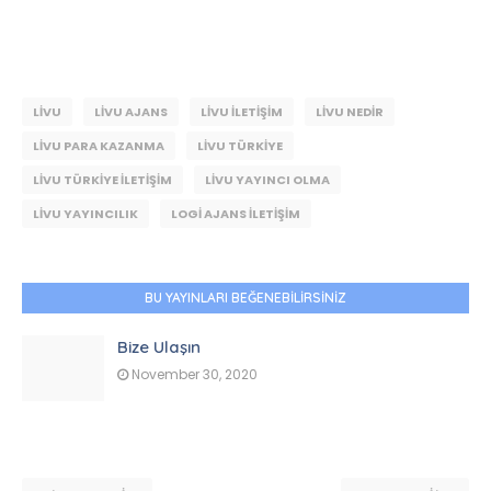
LIVU
LIVU AJANS
LIVU ILETIŞIM
LIVU NEDIR
LIVU PARA KAZANMA
LIVU TÜRKIYE
LIVU TÜRKIYE ILETIŞIM
LIVU YAYINCI OLMA
LIVU YAYINCILIK
LOGI AJANS ILETIŞIM
BU YAYINLARI BEĞENEBILIRSINIZ
Bize Ulaşın
November 30, 2020