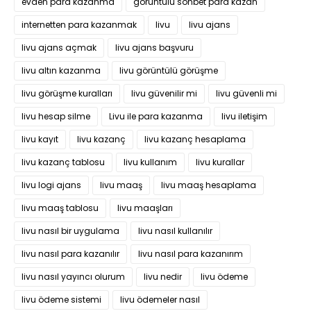
evden para kazanma
görüntülü sohbet para kazan
internetten para kazanmak
livu
livu ajans
livu ajans açmak
livu ajans başvuru
livu altın kazanma
livu görüntülü görüşme
livu görüşme kuralları
livu güvenilir mi
livu güvenli mi
livu hesap silme
Livu ile para kazanma
livu iletişim
livu kayıt
livu kazanç
livu kazanç hesaplama
livu kazanç tablosu
livu kullanım
livu kurallar
livu logi ajans
livu maaş
livu maaş hesaplama
livu maaş tablosu
livu maaşları
livu nasıl bir uygulama
livu nasıl kullanılır
livu nasıl para kazanılır
livu nasıl para kazanırım
livu nasıl yayıncı olurum
livu nedir
livu ödeme
livu ödeme sistemi
livu ödemeler nasıl