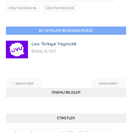
LIVU YAYINCI OL
LIVU YAYINCILIK
BU YAYINLARI BEĞENEBILIRSINIZ
Livu Türkiye Yayıncılık
May 13, 2021
DAHA YENI
DAHA ESKI
ÖNEMLI BILGILER
ETIKETLER