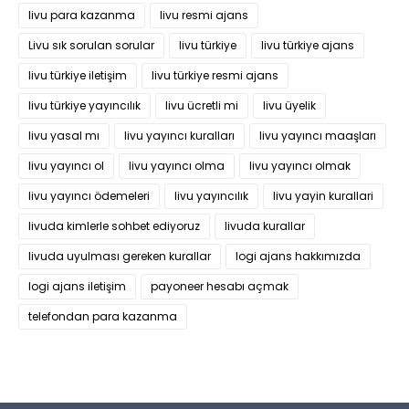
livu para kazanma
livu resmi ajans
Livu sık sorulan sorular
livu türkiye
livu türkiye ajans
livu türkiye iletişim
livu türkiye resmi ajans
livu türkiye yayıncılık
livu ücretli mi
livu üyelik
livu yasal mı
livu yayıncı kuralları
livu yayıncı maaşları
livu yayıncı ol
livu yayıncı olma
livu yayıncı olmak
livu yayıncı ödemeleri
livu yayıncılık
livu yayin kurallari
livuda kimlerle sohbet ediyoruz
livuda kurallar
livuda uyulması gereken kurallar
logi ajans hakkımızda
logi ajans iletişim
payoneer hesabı açmak
telefondan para kazanma